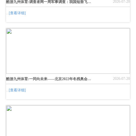
2026-07-20
酷游九州体育:调查者网一周军事调查：我国短垂飞机有什么用-施洋
...
[查看详细]
2026-07-20
酷游九州体育:一同向未来——北京2022年冬残奥会融新闻媒体报道
...
[查看详细]