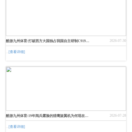
2026-07-30
酷游九州体育:打破西方大国独占我国自主研制C919飞机或将成为我国底牌
...
[查看详细]
2026-07-28
酷游九州体育:19年阅兵露脸的猎鹰旋翼机为何现在隐姓埋名？该说出本相了
...
[查看详细]