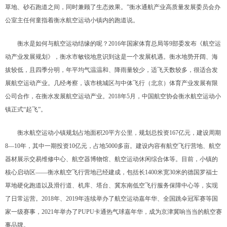
草地、砂石跑道之间，同时兼顾了生态效果。”衡水通航产业高质量发展委员会办
公室主任何童指着衡水航空运动小镇内的跑道说。
衡水是如何与航空运动结缘的呢？2016年国家体育总局等9部委发布《航空运
动产业发展规划》，衡水市敏锐地意识到这是一个发展机遇。衡水地势开阔、海
拔较低，且四季分明，年平均气温温和、降雨量较少，适飞天数较多，很适合发
展航空运动产业。几经考察，该市桃城区与中体飞行（北京）体育产业发展有限
公司合作，在衡水发展航空运动产业。2018年5月，中国航空协会衡水航空运动小
镇正式“起飞”。
衡水航空运动小镇规划占地面积20平方公里，规划总投资167亿元，建设周期
8—10年，其中一期投资10亿元，占地5000多亩。建设内容有航空飞行营地、航空
器材展示交易维修中心、航空器博物馆、航空运动休闲综合体等。目前，小镇的
核心启动区——衡水航空飞行营地已经建成，包括长1400米宽30米的德国罗福士
草地硬化跑道以及滑行道、机库、塔台、冀东南低空飞行服务保障中心等，实现
了日常运营。2018年、2019年连续举办了航空运动嘉年华、全国跳伞冠军赛等国
家一级赛事，2021年举办了PUPU卡通热气球嘉年华，成为京津冀响当当的航空赛
事品牌。