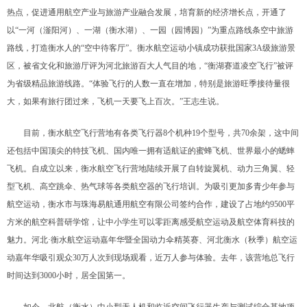
热点，促进通用航空产业与旅游产业融合发展，培育新的经济增长点，开通了
以“一河（滏阳河）、一湖（衡水湖）、一园（园博园）”为重点路线条空中旅游
路线，打造衡水人的“空中待客厅”。衡水航空运动小镇成功获批国家3A级旅游景
区，被省文化和旅游厅评为河北旅游百大人气目的地，“衡湖赛道凌空飞行”被评
为省级精品旅游线路。“体验飞行的人数一直在增加，特别是旅游旺季接待量很
大，如果有旅行团过来，飞机一天要飞上百次。”王志生说。
目前，衡水航空飞行营地有各类飞行器8个机种19个型号，共70余架，这中间
还包括中国顶尖的特技飞机、国内唯一拥有适航证的蜜蜂飞机、世界最小的蟋蟀
飞机。自成立以来，衡水航空飞行营地陆续开展了自转旋翼机、动力三角翼、轻
型飞机、高空跳伞、热气球等各类航空器的飞行培训。为吸引更加多青少年参与
航空运动，衡水市与珠海易航通用航空有限公司签约合作，建设了占地约9500平
方米的航空科普研学馆，让中小学生可以零距离感受航空运动及航空体育科技的
魅力。河北·衡水航空运动嘉年华暨全国动力伞精英赛、河北衡水（秋季）航空运
动嘉年华吸引观众30万人次到现场观看，近万人参与体验。去年，该营地总飞行
时间达到3000小时，居全国第一。
如今，北航（衡水）中小型无人机和临近空间飞行器生产与测试综合基地项