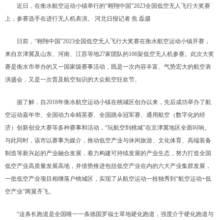
近日，在衡水航空运动小镇举行的“翱翔中国”2023全国低空无人飞行大奖赛
上，参赛选手在进行无人机表演。 河北日报记者 焦 磊摄
日前，“翱翔中国”2023全国低空无人飞行大奖赛在衡水航空运动小镇开赛，
来自京津冀及山东、河南、江苏等地27家团队的100架低空无人机参赛。此次大奖
赛是衡水市举办的又一国家级赛事活动，既是一次内容丰富、气势宏大的航空表
演盛会，又是一次普及航空知识的大众航空狂欢节。
据了解，自2018年衡水航空运动小镇在桃城区创办以来，先后成功举办了航
空运动嘉年华、全国动力伞精英赛、全国跳伞冠军赛、通用航空（数字化的经
济）创新创业大赛等多种赛事和活动，“玩航空到桃城”在京津冀地区全面叫响。
与此同时，该市以赛事为媒介，推动低空产业与休闲旅游、文化体育、高端装备
制造等新兴起的产业融合发展，着力构建可持续发展的产业生态，努力打造全国
低空产业高质量发展高地，并借势推进包括低空产业在内的六大产业集群发展，
一批低空产业项目相继落户桃城区，实现了从航空运动一枝独秀到“航空运动+低
空产业”两翼齐飞。
“这条长跑道是全国唯一一条德国罗福士草地硬化跑道，强度介于硬化跑道与