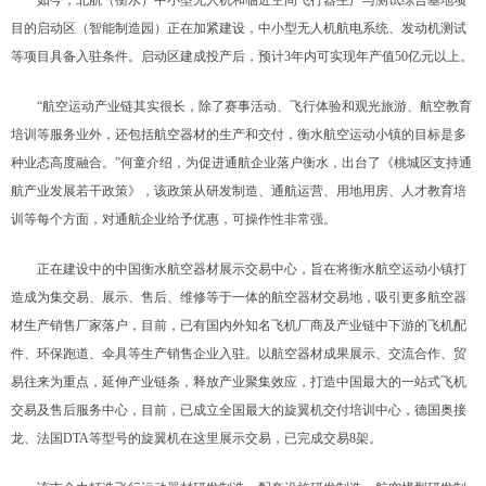
目的启动区（智能制造园）正在加紧建设，中小型无人机航电系统、发动机测试
等项目具备入驻条件。启动区建成投产后，预计3年内可实现年产值50亿元以上。
“航空运动产业链其实很长，除了赛事活动、飞行体验和观光旅游、航空教育
培训等服务业外，还包括航空器材的生产和交付，衡水航空运动小镇的目标是多
种业态高度融合。”何童介绍，为促进通航企业落户衡水，出台了《桃城区支持通
航产业发展若干政策》，该政策从研发制造、通航运营、用地用房、人才教育培
训等每个方面，对通航企业给予优惠，可操作性非常强。
正在建设中的中国衡水航空器材展示交易中心，旨在将衡水航空运动小镇打
造成为集交易、展示、售后、维修等于一体的航空器材交易地，吸引更多航空器
材生产销售厂家落户，目前，已有国内外知名飞机厂商及产业链中下游的飞机配
件、环保跑道、伞具等生产销售企业入驻。以航空器材成果展示、交流合作、贸
易往来为重点，延伸产业链条，释放产业聚集效应，打造中国最大的一站式飞机
交易及售后服务中心，目前，已成立全国最大的旋翼机交付培训中心，德国奥接
龙、法国DTA等型号的旋翼机在这里展示交易，已完成交易8架。