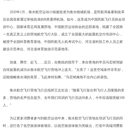
2020年1月，衡水航空运动小镇被批准为衡水桃城机场，是民航局备案制改革
后全国首家通过审核批准的B类通用机场。如今，这里成为中国民航飞行员协会培
训中心、国家体育总局直属营地、中国航空运动协会的总部基地，组建了全国第
一支真正意义上的营地航空飞行大队，成立了全国最大的旋翼机交付培训中心，
被授予全国科普教育基地、中国民航无人机考试中心、河北省科技工作人员之家
建设示范单位、河北省体育旅游示范基地等。
加速、腾空、起飞……近日，在教练的指导下，来自青海的学员马宏斌驾驶
自转旋翼机成功从衡水航空飞行营地冲上蓝天。“太美了！这里空域条件非常好，
还能领略衡水湖的美景，飞起来特别爽。”马宏斌掩饰不住内心的喜悦。
衡水航空飞行营地飞行总指挥王志生说：“随着飞行架次和飞行人员慢慢的变
多，营地的名声也在提升。去年我们培训的飞行员达60多人，今年应该能突破100
人。”
为让更多消费者参与到航空运动中来，衡水航空飞行营地在培训飞行员的同
时，还打造了低空旅游体验项目。以低空旅游体验为突破点，打造中高端消费新